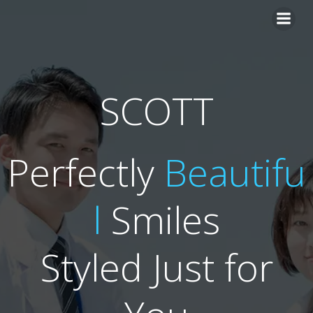
跳
转
到
内
容
SCOTT
Perfectly
Beautifu
l
Smiles
Styled Just for